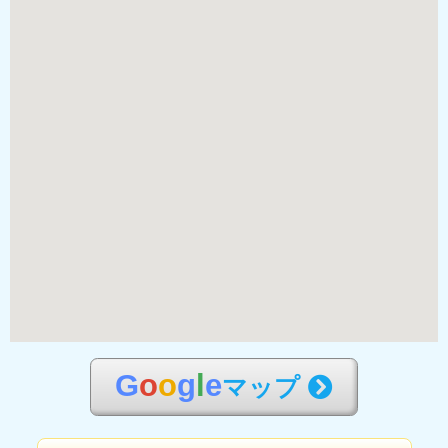
G
o
o
g
l
e
マップ