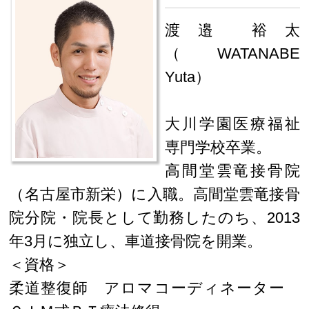
渡邉 裕太
（WATANABE
Yuta）
大川学園医療福祉
専門学校卒業。
高間堂雲竜接骨院
（名古屋市新栄）に入職。高間堂雲竜接骨
院分院・院長として勤務したのち、2013
年3月に独立し、車道接骨院を開業。
＜資格＞
柔道整復師 アロマコーディネーター