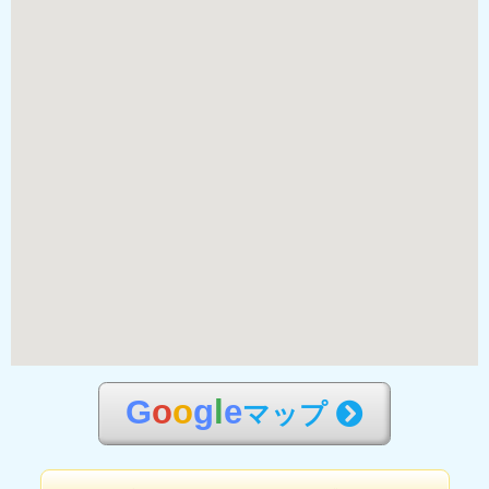
G
o
o
g
l
e
マップ