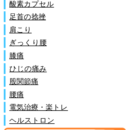
酸素カプセル
足首の捻挫
肩こり
ぎっくり腰
膝痛
ひじの痛み
股関節痛
腰痛
電気治療・楽トレ
ヘルストロン