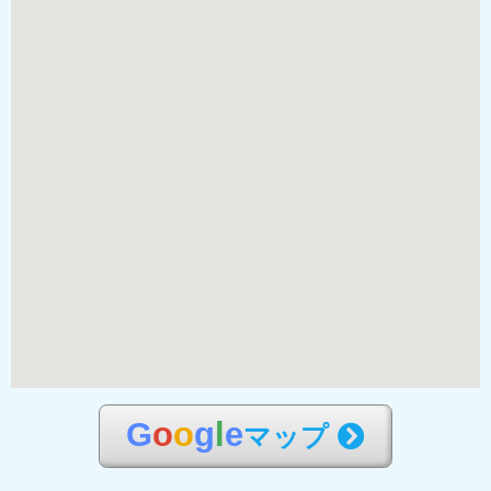
G
o
o
g
l
e
マップ